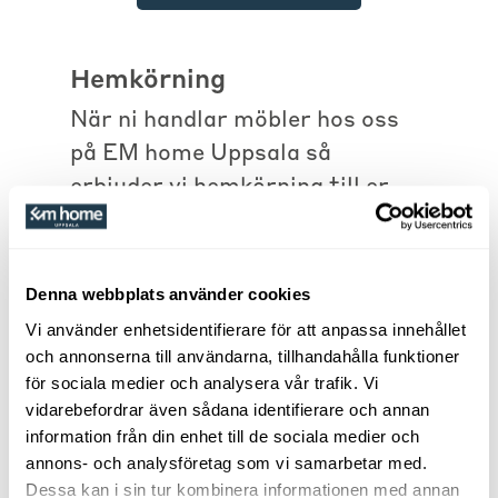
Hemkörning
När ni handlar möbler hos oss
på EM home Uppsala så
erbjuder vi hemkörning till er
oavsett var ni bor. Inom Uppsala
och ett område på ca 10mil så
kör vi vanligtvis ut med vår egen
Denna webbplats använder cookies
personal.
Vi använder enhetsidentifierare för att anpassa innehållet
och annonserna till användarna, tillhandahålla funktioner
Leverans inom Uppsala (018-
för sociala medier och analysera vår trafik. Vi
vidarebefordrar även sådana identifierare och annan
området) 890:-
information från din enhet till de sociala medier och
Leverans utanför Uppsala men
annons- och analysföretag som vi samarbetar med.
inom en 10 mils radie 1.490:-
Dessa kan i sin tur kombinera informationen med annan