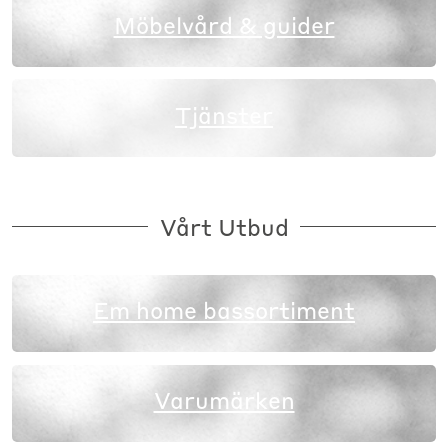
Möbelvård & guider
Tjänster
Vårt Utbud
Em home bassortiment
Varumärken