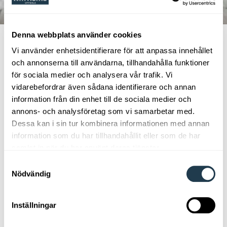
Serviceärende
Denna webbplats använder cookies
Vi använder enhetsidentifierare för att anpassa innehållet
och annonserna till användarna, tillhandahålla funktioner
Använd detta formulär när du
för sociala medier och analysera vår trafik. Vi
ska skapa ett serviceärende hos
vidarebefordrar även sådana identifierare och annan
oss. Vi kontaktar dig vanligtvis
information från din enhet till de sociala medier och
annons- och analysföretag som vi samarbetar med.
inom 24 timmar på vardagar.
Dessa kan i sin tur kombinera informationen med annan
information som du har tillhandahållit eller som de har
samlat in när du har använt deras tjänster.
Ditt namn
Samtyckesval
Nödvändig
Din e-postadress
Inställningar