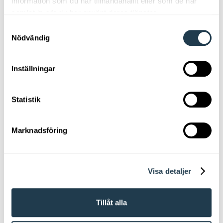
information som du har tillhandahållit eller som de har
deras grundvärderingar om att
samlat in när du har använt deras tjänster.
tillverka lampor i svensk design
Samtyckesval
och av hög kvalitet har samma
Nödvändig
betydelse för dem nu som då.
Deras produkter kännetecknas
Inställningar
av ett genuint hantverk där
sortimentet har något att
Statistik
erbjuda för alla rum, miljöer och
Marknadsföring
kontexter.
Visa detaljer
Tillåt alla