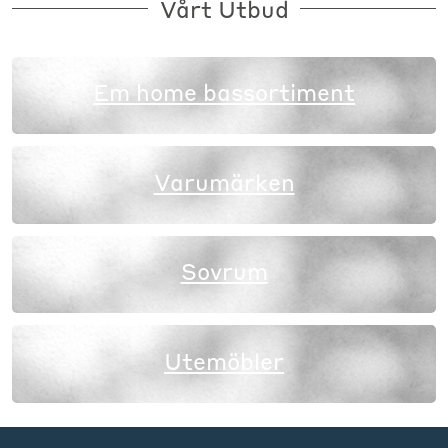
Vårt Utbud
Em home bassortiment
Varumärken
Sovrum
Utemöbler