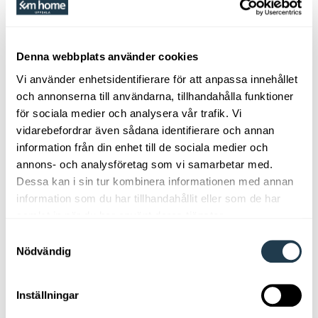
RING 018-65 13 00
Denna webbplats använder cookies
Vi använder enhetsidentifierare för att anpassa innehållet
KONTAKTFORMULÄR
och annonserna till användarna, tillhandahålla funktioner
för sociala medier och analysera vår trafik. Vi
vidarebefordrar även sådana identifierare och annan
Besök
Mille Notti
s webbsida
här.
information från din enhet till de sociala medier och
annons- och analysföretag som vi samarbetar med.
Dessa kan i sin tur kombinera informationen med annan
information som du har tillhandahållit eller som de har
Vårt Utbud
samlat in när du har använt deras tjänster.
Samtyckesval
Nödvändig
Em home bassortiment
Inställningar