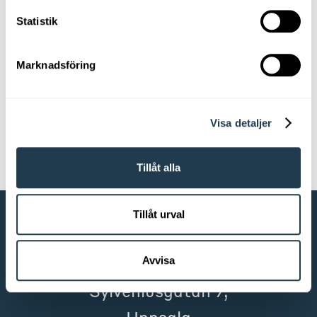
Varumärken
Statistik
Marknadsföring
Sovrum
Visa detaljer
Utemöbler
Tillåt alla
Tillåt urval
KONTAKTA OSS
Avvisa
Em home Uppsala
Sylveniusgatan 7,
Uppsala