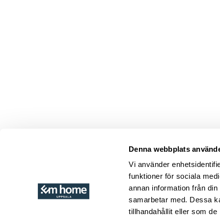
Denna webbplats använde
Texelent ä
möbelvård 
Vi använder enhetsidentifie
Texelent text
funktioner för sociala medi
som det vark
annan information från din
Texelent är en 
samarbetar med. Dessa kan
Utvecklinge
tillhandahållit eller som d