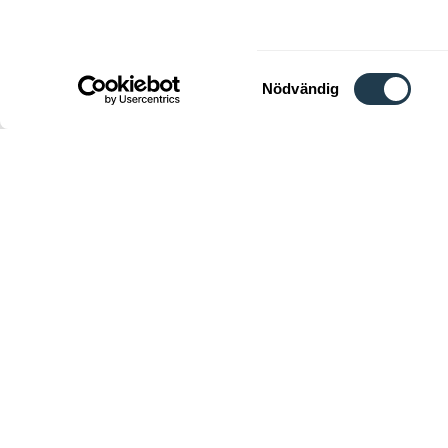
forskare. Det 
egenskaper, e
Samtyckesval
Nödvändig
Välkomm
Kon