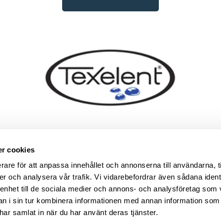
r cookies
r ett registrerat varumärke som tillhör MOAB som har 
sedan 1993 och är en av pionjärerna inom textilskyddsbe
rare för att anpassa innehållet och annonserna till användarna, t
ilskydd gör textilmaterial vatten-, fett- och smutsavvis
er och analysera vår trafik. Vi vidarebefordrar även sådana ident
en påverkar textiliernas utseende, färg eller tygets br
 enhet till de sociala medier och annons- och analysföretag som 
produkt baserad på fluorpolymerer lösta i antingen vatte
 i sin tur kombinera informationen med annan information som
n av dessa substanser har gjorts av MOAB i samarbete
e har samlat in när du har använt deras tjänster.