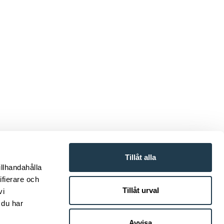
arbetat med
Tillåt alla
handlingar.
illhandahålla
ande samtidigt
ifierare och
andfarlighet.
Tillåt urval
vi
n eller alkohol.
 du har
 med ledande
Avvisa