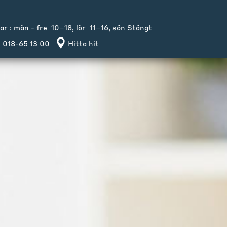
 : mån - fre 10–18, lör 11–16, sön Stängt
018-65 13 00
Hitta hit