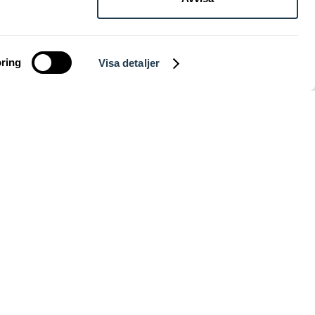
d bästa möjliga
are som miljö.
ring
Visa detaljer
t utbud.
gor.
ÄR