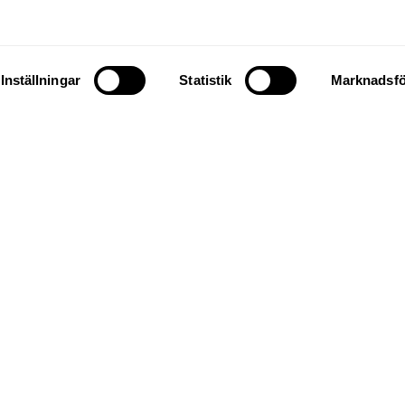
främsta målet har alltid varit att ta fram en produkt me
nkel att använda och med hög säkerhet för såväl använd
Inställningar
Statistik
Marknadsfö
en till vår butik för att se hela vår
takta oss gärna om du har några frå
RING 018-65 13 00
KONTAKTFORMUL
Besök
Texelent
s webbsida
här.