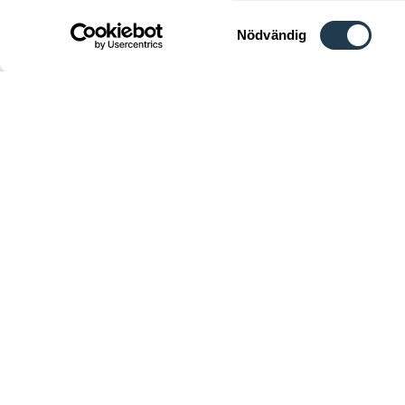
Samtyckesval
Nödvändig
Välkomm
Kon