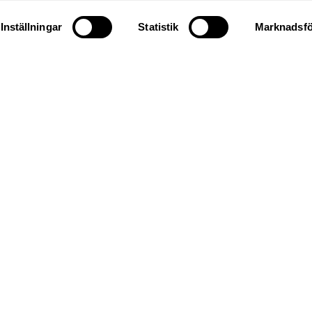
Inställningar
Statistik
Marknadsfö
en till vår butik för att se hela vår
takta oss gärna om du har några frå
RING 018-65 13 00
KONTAKTFORMUL
Besök
Torkelson
s webbsida
här.