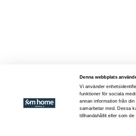
Denna webbplats använde
Torkelson h
Vi använder enhetsidentifie
Småland. Torke
funktioner för sociala medi
grundades av 
annan information från din
skänkar vitrins
samarbetar med. Dessa kan
möbler från f
tillhandahållit eller som d