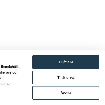
Tillåt alla
 Halland och
illhandahålla
nhet. Företaget
ifierare och
tbord, stolar,
Tillåt urval
vi
on köper in sina
 du har
och innehåller
Avvisa