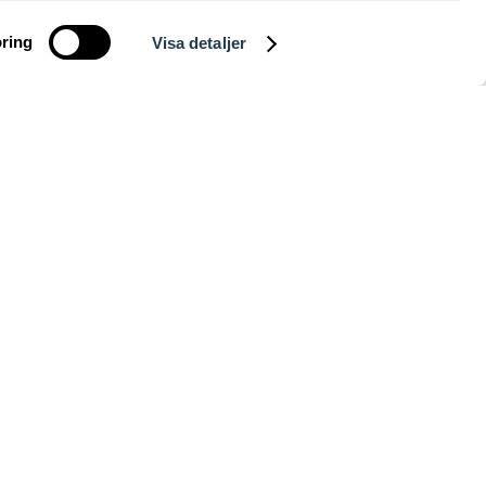
ring
Visa detaljer
t utbud.
gor.
ÄR