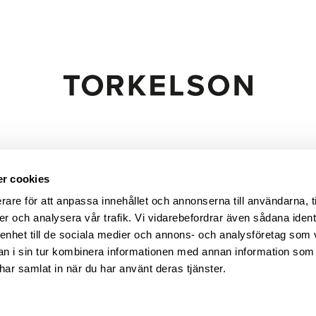
r cookies
ittar vi i Skånes Fagerhult, i gränslandet mellan Skåne,
rare för att anpassa innehållet och annonserna till användarna, t
lson är en svensk möbelgrossist med över 50 års erfare
er och analysera vår trafik. Vi vidarebefordrar även sådana ident
Ragnvald och Ester Torkelson. Sortimentet omfattar ma
 enhet till de sociala medier och annons- och analysföretag som 
kåp, bokhyllor, soffbord, hallmöbler, bänkar m.m. Torkels
 i sin tur kombinera informationen med annan information som
abriker runt om i Europa. Sortimentet är brett, prisvärt 
e har samlat in när du har använt deras tjänster.
stilar för många olika smaker.